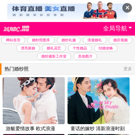
✕
全局导航
网站首页
婚纱照图库
婚纱礼服
浪漫婚礼
婚庆视频
漂亮新娘
婚礼花艺
个性婚品
结婚攻略
婚纱摄影工作室
其他图片
热门婚纱照
更多
游艇爱情故事 欧式浪漫
童话的嫁纱 清新浪漫时刻