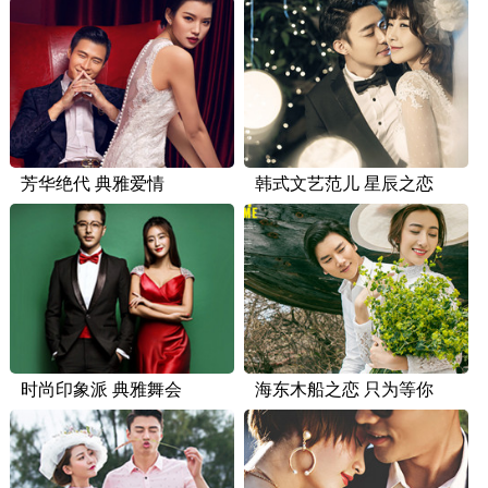
芳华绝代 典雅爱情
韩式文艺范儿 星辰之恋
时尚印象派 典雅舞会
海东木船之恋 只为等你