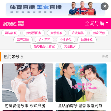
✕
全局导航
网站首页
婚纱照图库
婚纱礼服
浪漫婚礼
婚庆视频
漂亮新娘
婚礼花艺
个性婚品
结婚攻略
婚纱摄影工作室
其他图片
热门婚纱照
更多
游艇爱情故事 欧式浪漫
童话的嫁纱 清新浪漫时刻