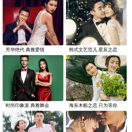
芳华绝代 典雅爱情
韩式文艺范儿 星辰之恋
时尚印象派 典雅舞会
海东木船之恋 只为等你