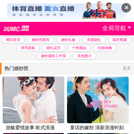
✕
全局导航
网站首页
婚纱照图库
婚纱礼服
浪漫婚礼
婚庆视频
漂亮新娘
婚礼花艺
个性婚品
结婚攻略
婚纱摄影工作室
其他图片
热门婚纱照
更多
游艇爱情故事 欧式浪漫
童话的嫁纱 清新浪漫时刻