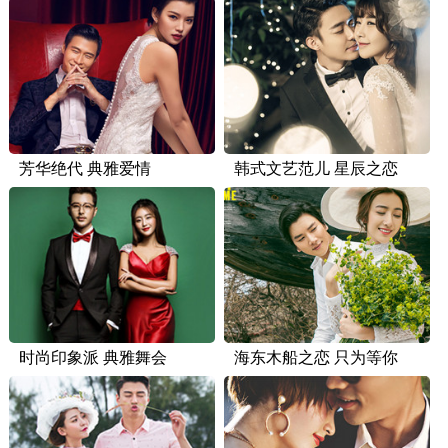
芳华绝代 典雅爱情
韩式文艺范儿 星辰之恋
时尚印象派 典雅舞会
海东木船之恋 只为等你