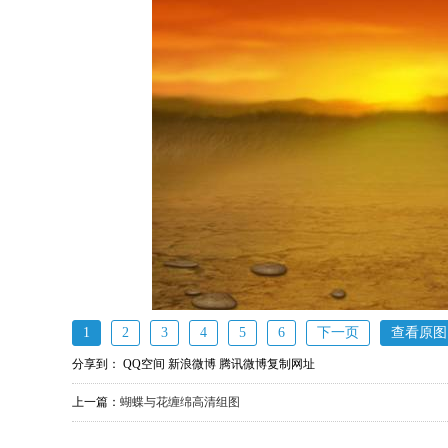
1
2
3
4
5
6
下一页
查看原图
分享到：
QQ空间
新浪微博
腾讯微博
复制网址
上一篇：
蝴蝶与花缠绵高清组图