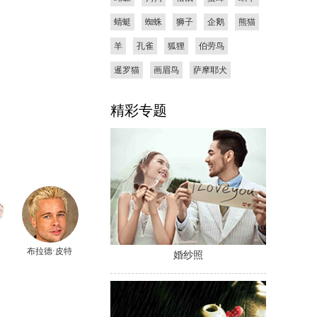
蜻蜓
蜘蛛
狮子
企鹅
熊猫
羊
孔雀
狐狸
伯劳鸟
暹罗猫
画眉鸟
萨摩耶犬
精彩专题
布拉德·皮特
婚纱照