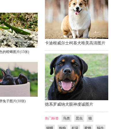
卡迪根威尔士柯基犬唯美高清图片
色的螳螂图片(15张)
胖兔子图片(10张)
德系罗威纳犬眼神虔诚图片
热门标签
鸟类
昆虫
猫
蝴蝶
狗狗
松鼠
蜜蜂
蜗牛