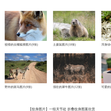
狡猾的尖嘴狐狸图片(9张)
土拨鼠图片(10张)
浑身绿
野外的斑马图片(9张)
强壮的犀牛图片(12张)
可爱的
【纹身图片】
一组关节处 折叠纹身图案欣赏