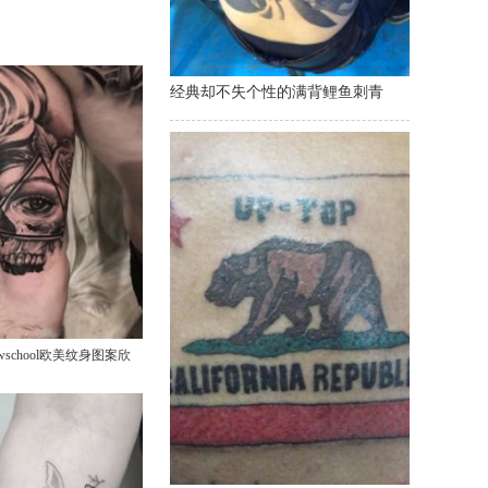
经典却不失个性的满背鲤鱼刺青
wschool欧美纹身图案欣