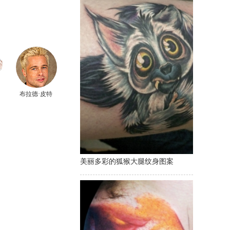
布拉德·皮特
美丽多彩的狐猴大腿纹身图案