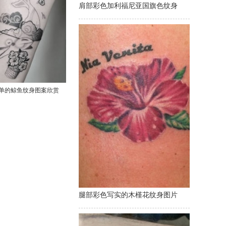
肩部彩色加利福尼亚国旗色纹身
单的鲸鱼纹身图案欣赏
腿部彩色写实的木槿花纹身图片