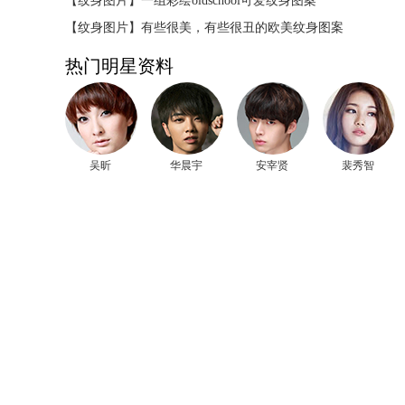
【纹身图片】
一组彩绘oldschool可爱纹身图案
【纹身图片】
有些很美，有些很丑的欧美纹身图案
热门明星资料
吴昕
华晨宇
安宰贤
裴秀智