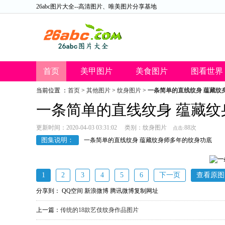
26abc图片大全--高清图片、唯美图片分享基地
首页
美甲图片
美食图片
图看世界
当前位置 ：
首页
>
其他图片
>
纹身图片
>
一条简单的直线纹身 蕴藏纹
26abc图片大全
一条简单的直线纹身 蕴藏
更新时间：2020-04-03 03:31:02 类别：
纹身图片
88次
点击:
图集说明：
一条简单的直线纹身 蕴藏纹身师多年的纹身功底
1
2
3
4
5
6
下一页
查看原图
分享到：
QQ空间
新浪微博
腾讯微博
复制网址
上一篇：
传统的18款艺伎纹身作品图片