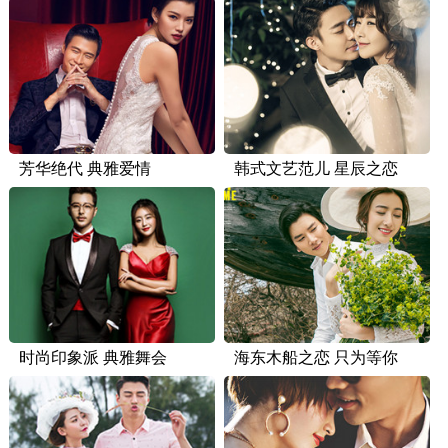
芳华绝代 典雅爱情
韩式文艺范儿 星辰之恋
时尚印象派 典雅舞会
海东木船之恋 只为等你