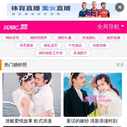
✕
全局导航
网站首页
婚纱照图库
婚纱礼服
浪漫婚礼
婚庆视频
漂亮新娘
婚礼花艺
个性婚品
结婚攻略
婚纱摄影工作室
其他图片
热门婚纱照
更多
游艇爱情故事 欧式浪漫
童话的嫁纱 清新浪漫时刻