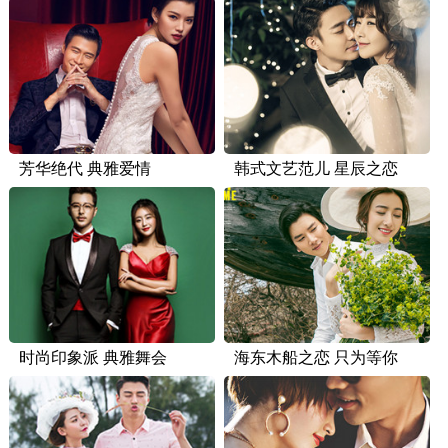
芳华绝代 典雅爱情
韩式文艺范儿 星辰之恋
时尚印象派 典雅舞会
海东木船之恋 只为等你