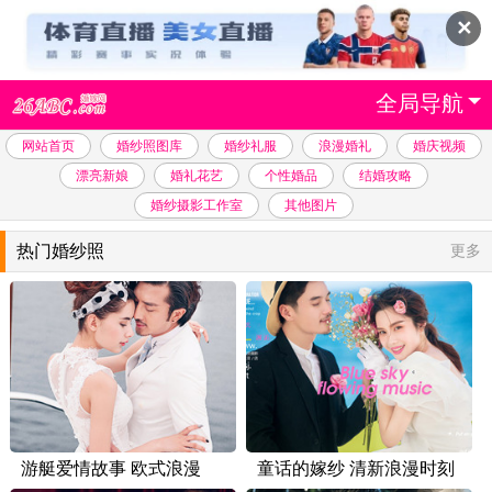
✕
全局导航
网站首页
婚纱照图库
婚纱礼服
浪漫婚礼
婚庆视频
漂亮新娘
婚礼花艺
个性婚品
结婚攻略
婚纱摄影工作室
其他图片
热门婚纱照
更多
游艇爱情故事 欧式浪漫
童话的嫁纱 清新浪漫时刻