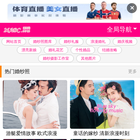
✕
全局导航
网站首页
婚纱照图库
婚纱礼服
浪漫婚礼
婚庆视频
漂亮新娘
婚礼花艺
个性婚品
结婚攻略
婚纱摄影工作室
其他图片
热门婚纱照
更多
游艇爱情故事 欧式浪漫
童话的嫁纱 清新浪漫时刻