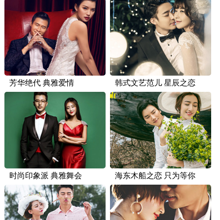
芳华绝代 典雅爱情
韩式文艺范儿 星辰之恋
时尚印象派 典雅舞会
海东木船之恋 只为等你