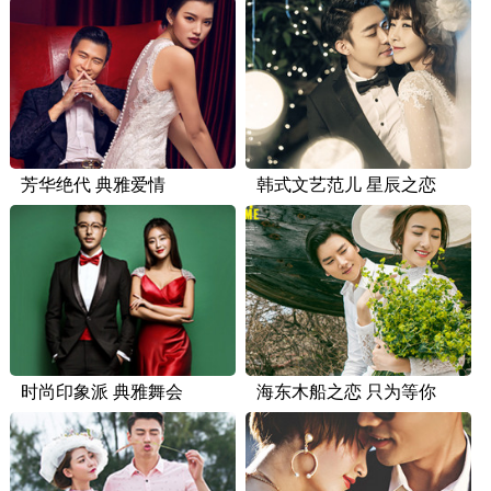
芳华绝代 典雅爱情
韩式文艺范儿 星辰之恋
时尚印象派 典雅舞会
海东木船之恋 只为等你