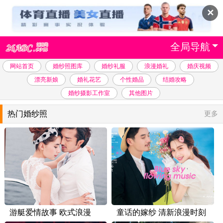
✕
全局导航
网站首页
婚纱照图库
婚纱礼服
浪漫婚礼
婚庆视频
漂亮新娘
婚礼花艺
个性婚品
结婚攻略
婚纱摄影工作室
其他图片
热门婚纱照
更多
游艇爱情故事 欧式浪漫
童话的嫁纱 清新浪漫时刻