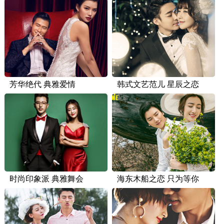
芳华绝代 典雅爱情
韩式文艺范儿 星辰之恋
时尚印象派 典雅舞会
海东木船之恋 只为等你