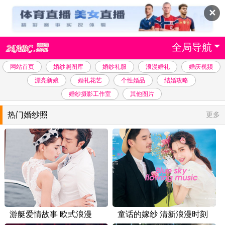
✕
全局导航
网站首页
婚纱照图库
婚纱礼服
浪漫婚礼
婚庆视频
漂亮新娘
婚礼花艺
个性婚品
结婚攻略
婚纱摄影工作室
其他图片
热门婚纱照
更多
游艇爱情故事 欧式浪漫
童话的嫁纱 清新浪漫时刻