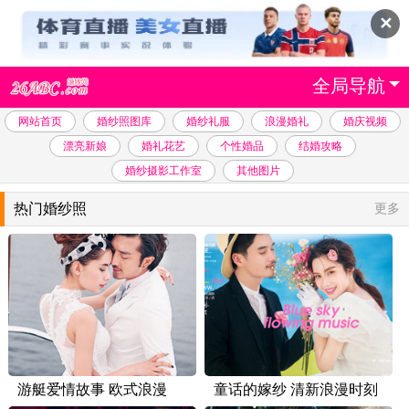
✕
全局导航
网站首页
婚纱照图库
婚纱礼服
浪漫婚礼
婚庆视频
漂亮新娘
婚礼花艺
个性婚品
结婚攻略
婚纱摄影工作室
其他图片
热门婚纱照
更多
游艇爱情故事 欧式浪漫
童话的嫁纱 清新浪漫时刻