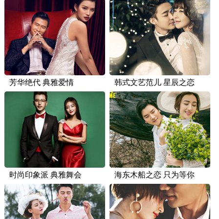
芳华绝代 典雅爱情
韩式文艺范儿 星辰之恋
时尚印象派 典雅舞会
海东木船之恋 只为等你