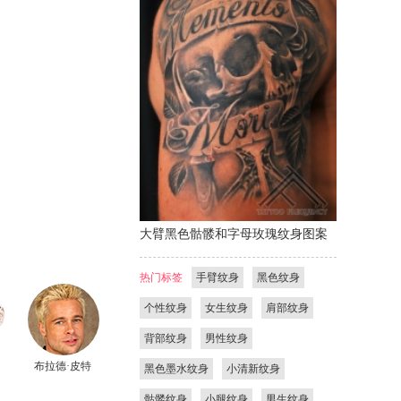
大臂黑色骷髅和字母玫瑰纹身图案
热门标签
手臂纹身
黑色纹身
个性纹身
女生纹身
肩部纹身
背部纹身
男性纹身
布拉德·皮特
黑色墨水纹身
小清新纹身
骷髅纹身
小腿纹身
男生纹身