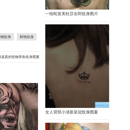
一组蛇发美杜莎女郎纹身图片
樱桃纹身
鲜艳纹身
级逼真的怪物章鱼纹身图案
女人背部小清新皇冠纹身图案