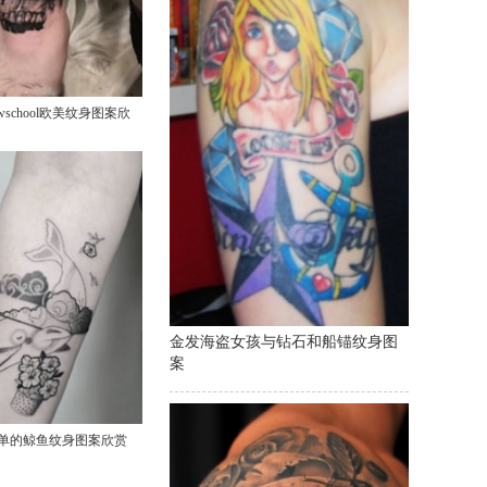
wschool欧美纹身图案欣
金发海盗女孩与钻石和船锚纹身图
案
单的鲸鱼纹身图案欣赏