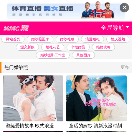
✕
全局导航
网站首页
婚纱照图库
婚纱礼服
浪漫婚礼
婚庆视频
漂亮新娘
婚礼花艺
个性婚品
结婚攻略
婚纱摄影工作室
其他图片
热门婚纱照
更多
游艇爱情故事 欧式浪漫
童话的嫁纱 清新浪漫时刻