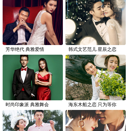
芳华绝代 典雅爱情
韩式文艺范儿 星辰之恋
时尚印象派 典雅舞会
海东木船之恋 只为等你