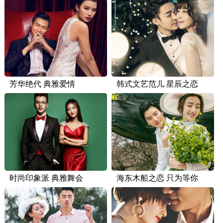
芳华绝代 典雅爱情
韩式文艺范儿 星辰之恋
时尚印象派 典雅舞会
海东木船之恋 只为等你