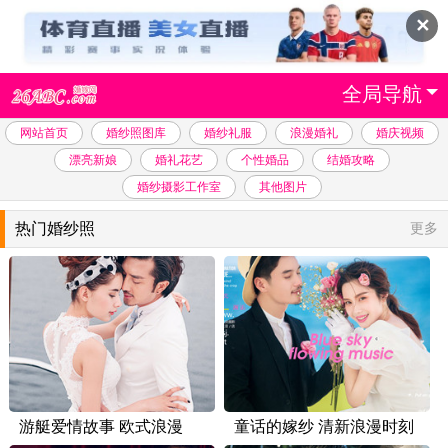
✕
全局导航
网站首页
婚纱照图库
婚纱礼服
浪漫婚礼
婚庆视频
漂亮新娘
婚礼花艺
个性婚品
结婚攻略
婚纱摄影工作室
其他图片
热门婚纱照
更多
游艇爱情故事 欧式浪漫
童话的嫁纱 清新浪漫时刻