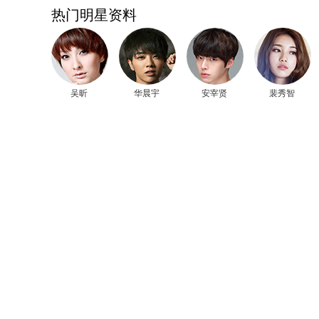
热门明星资料
吴昕
华晨宇
安宰贤
裴秀智