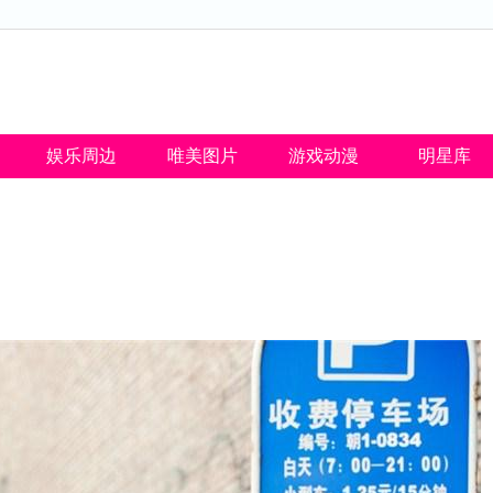
娱乐周边
唯美图片
游戏动漫
明星库