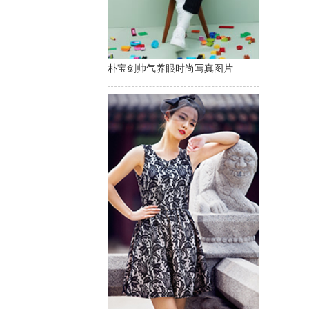
朴宝剑帅气养眼时尚写真图片