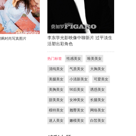
李东学光影映像中聊新片 过平淡生
ie甜飒时尚写真图片
活塑出彩角色
热门标签
性感美女
唯美美女
清纯美女
气质美女
大胸美女
美腿美女
小清新美女
可爱美女
美胸美女
90后美女
诱惑美女
甜美美女
女神美女
长腿美女
模特美女
翘臀美女
网络美女
迷人美女
嫩模美女
白皙美女