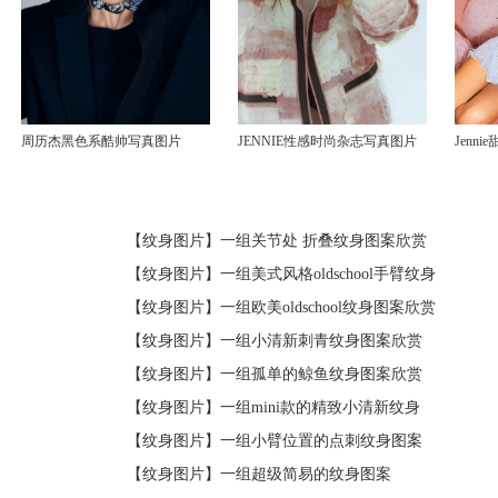
周历杰黑色系酷帅写真图片
JENNIE性感时尚杂志写真图片
Jenn
【纹身图片】
一组关节处 折叠纹身图案欣赏
【纹身图片】
一组美式风格oldschool手臂纹身
【纹身图片】
一组欧美oldschool纹身图案欣赏
【纹身图片】
一组小清新刺青纹身图案欣赏
【纹身图片】
一组孤单的鲸鱼纹身图案欣赏
【纹身图片】
一组mini款的精致小清新纹身
【纹身图片】
一组小臂位置的点刺纹身图案
【纹身图片】
一组超级简易的纹身图案