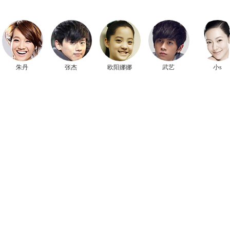
朱丹
张杰
欧阳娜娜
武艺
小s