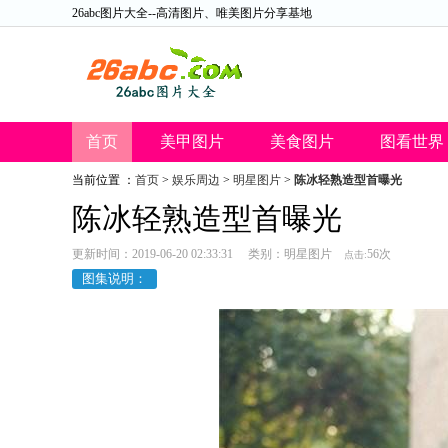
26abc图片大全--高清图片、唯美图片分享基地
首页
美甲图片
美食图片
图看世界
当前位置 ：
首页
>
娱乐周边
>
明星图片
>
陈冰轻熟造型首曝光
26abc图片大全
陈冰轻熟造型首曝光
更新时间：2019-06-20 02:33:31 类别：
明星图片
56次
点击:
图集说明：