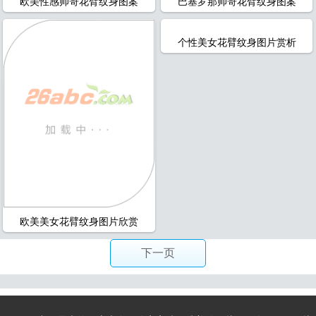
欧美性感帅哥花臂纹身图案
巴塞罗那帅哥花臂纹身图案
欧美美女花臂纹身图片欣赏
个性美女花臂纹身图片赏析
下一页
©2012 中国最大的图库大全，分享高清、唯美的图片，尽在
26abc图片
大全
请记住我们的网址 www.26abc.com