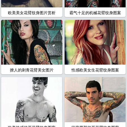
欧美美女花臂纹身图片赏析
霸气十足的机械花臂纹身图案
撩人的刺青花臂美女图片
性感欧美女生花臂纹身图案