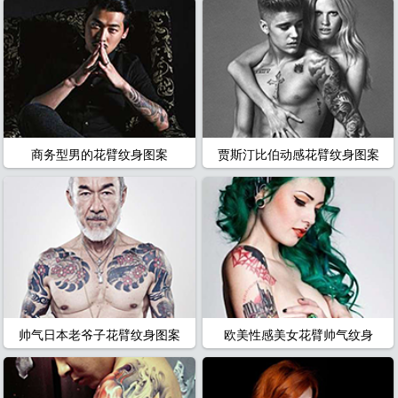
商务型男的花臂纹身图案
贾斯汀比伯动感花臂纹身图案
帅气日本老爷子花臂纹身图案
欧美性感美女花臂帅气纹身