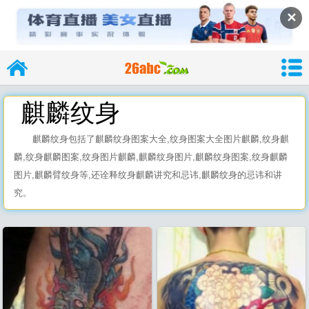
✕
麒麟纹身
麒麟纹身包括了麒麟纹身图案大全,纹身图案大全图片麒麟,纹身麒
导
麟,纹身麒麟图案,纹身图片麒麟,麒麟纹身图片,麒麟纹身图案,纹身麒麟
图片,麒麟臂纹身等,还诠释纹身麒麟讲究和忌讳,麒麟纹身的忌讳和讲
究。
26abc
26abc图片大