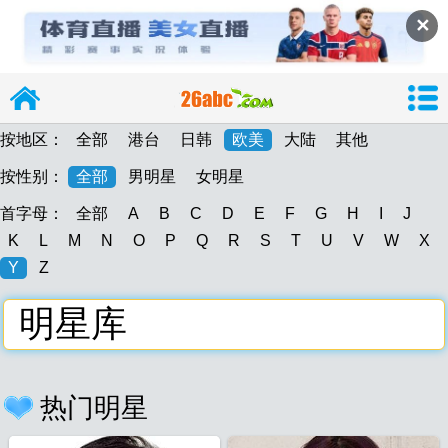
✕
按地区：
全部
港台
日韩
欧美
大陆
其他
按性别：
全部
男明星
女明星
首字母：
全部
A
B
C
D
E
F
G
H
I
J
导
K
L
M
N
O
P
Q
R
S
T
U
V
W
X
Y
Z
明星库
26abc
26abc图片大
热门明星