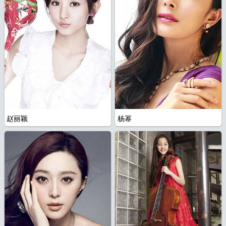
赵丽颖
杨幂
片