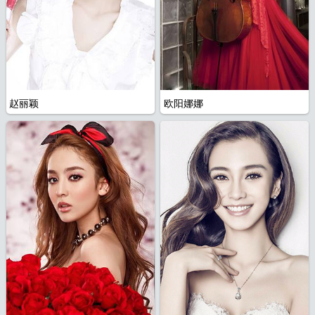
赵丽颖
欧阳娜娜