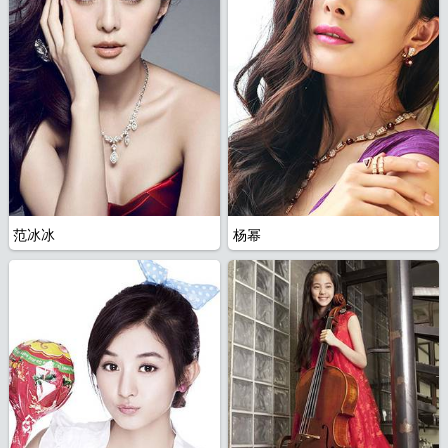
范冰冰
杨幂
片