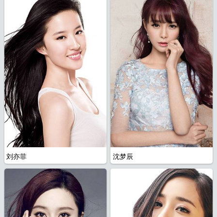
航
刘亦菲
沈梦辰
图
全