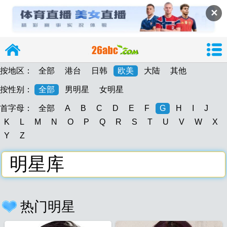
✕
按地区：
全部
港台
日韩
欧美
大陆
其他
按性别：
全部
男明星
女明星
首字母：
全部
A
B
C
D
E
F
G
H
I
J
导
K
L
M
N
O
P
Q
R
S
T
U
V
W
X
Y
Z
明星库
26abc
26abc图片大
热门明星