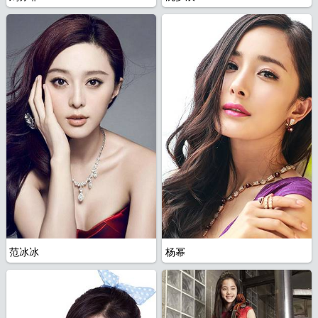
范冰冰
杨幂
片