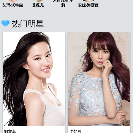
艾玛·沃特森
艾薇儿
莉
安妮·海瑟薇
热门明星
航
图
全
刘亦菲
沈梦辰