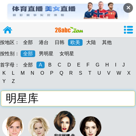
✕
按地区：
全部
港台
日韩
欧美
大陆
其他
按性别：
全部
男明星
女明星
首字母：
全部
A
B
C
D
E
F
G
H
I
J
导
K
L
M
N
O
P
Q
R
S
T
U
V
W
X
Y
Z
明星库
26abc
26abc图片大
安吉丽娜·朱