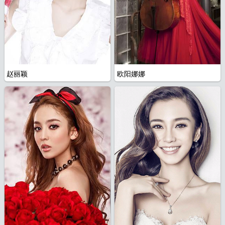
赵丽颖
欧阳娜娜