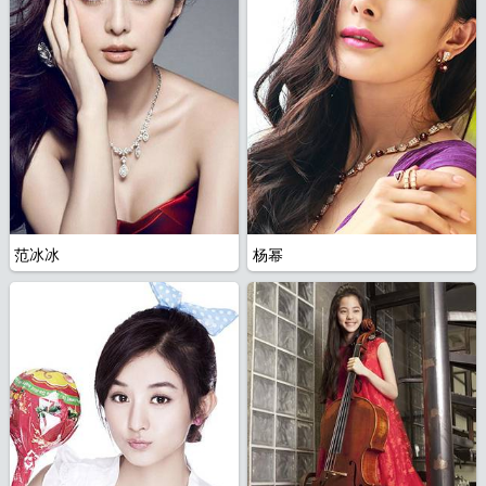
范冰冰
杨幂
片