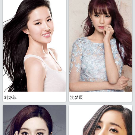
航
刘亦菲
沈梦辰
图
全