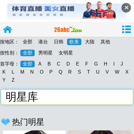
✕
按地区：
全部
港台
日韩
欧美
大陆
其他
按性别：
全部
男明星
女明星
首字母：
全部
A
B
C
D
E
F
G
H
I
J
导
K
L
M
N
O
P
Q
R
S
T
U
V
W
X
Y
Z
明星库
26abc
26abc图片大
热门明星