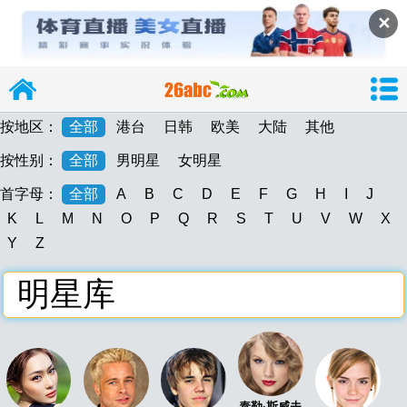
✕
按地区：
全部
港台
日韩
欧美
大陆
其他
按性别：
全部
男明星
女明星
首字母：
全部
A
B
C
D
E
F
G
H
I
J
导
K
L
M
N
O
P
Q
R
S
T
U
V
W
X
Y
Z
明星库
26abc
26abc图片大
泰勒·斯威夫