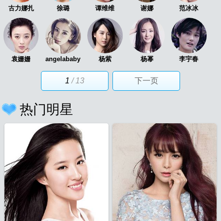
古力娜扎
徐璐
谭维维
谢娜
范冰冰
袁姗姗
angelababy
杨紫
杨幂
李宇春
1
/ 13
下一页
热门明星
片