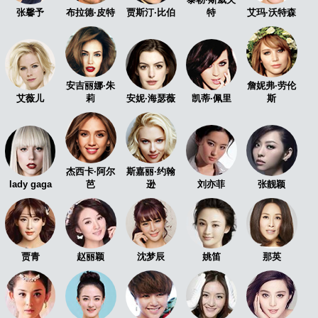
张馨予
布拉德·皮特
贾斯汀·比伯
特
艾玛·沃特森
航
安吉丽娜·朱
詹妮弗·劳伦
艾薇儿
莉
安妮·海瑟薇
凯蒂·佩里
斯
杰西卡·阿尔
斯嘉丽·约翰
lady gaga
芭
逊
刘亦菲
张靓颖
贾青
赵丽颖
沈梦辰
姚笛
那英
图
全